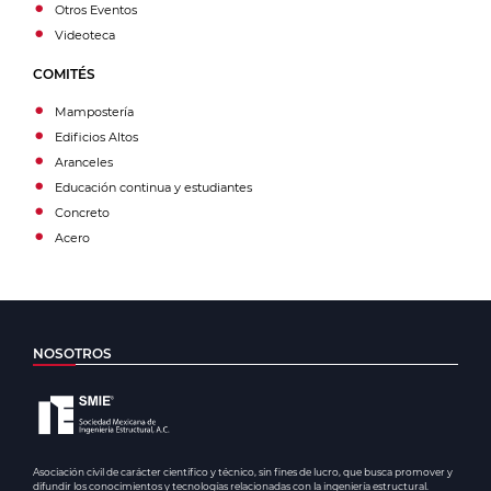
Otros Eventos
Videoteca
COMITÉS
Mampostería
Edificios Altos
Aranceles
Educación continua y estudiantes
Concreto
Acero
NOSOTROS
Asociación civil de carácter científico y técnico, sin fines de lucro, que busca promover y
difundir los conocimientos y tecnologías relacionadas con la ingeniería estructural.