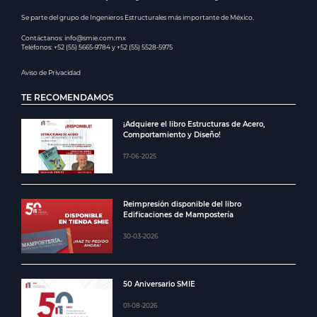
Se parte del grupo de Ingenieros Estructurales más importante de México.
Contáctanos: info@smie.com.mx
Teléfonos: +52 (55) 5665-9784 y +52 (55) 5528-5975
Aviso de Privacidad
TE RECOMENDAMOS
¡Adquiere el libro Estructuras de Acero,
Comportamiento y Diseño!
17-06-2025
Reimpresión disponible del libro
Edificaciones de Mampostería
30-03-2026
50 Aniversario SMIE
01-08-2026