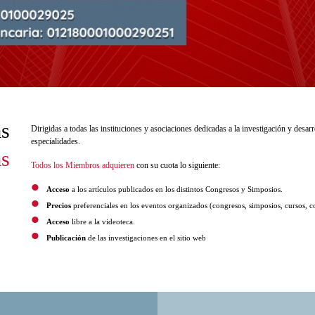
s
Dirigidas a todas las instituciones y asociaciones dedicadas a la investigación y desarr
especialidades.
s
Todos los Miembros adquieren
con su cuota lo siguiente:
Acceso
a los artículos publicados en los distintos Congresos y Simposios.
Precios
preferenciales en los eventos organizados (congresos, simposios, cursos, co
Acceso
libre a la videoteca.
Publicación
de las investigaciones en el sitio web