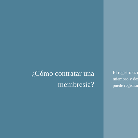
¿Cómo contratar
una
El registro es
miembro y des
membresía?
puede registra