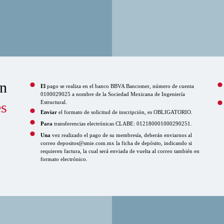
ón
El
pago se realiza en el banco BBVA Bancomer, número de cuenta
0100029025 a nombre de la Sociedad Mexicana de Ingeniería
es
Estructural.
Enviar
el formato de solicitud de inscripción, es OBLIGATORIO.
Para
transferencias electrónicas CLABE: 012180001000290251.
Una
vez realizado el pago de su membresía, deberán enviarnos al
correo depositos@smie.com.mx la ficha de depósito, indicando si
requieren factura, la cual será enviada de vuelta al correo también en
formato electrónico.