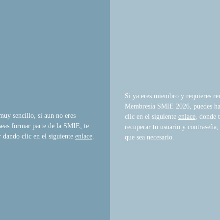
Si ya eres miembro y requieres re
Membresía SMIE 2026, puedes ha
 muy sencillo, si aun no eres
clic en el siguiente
enlace
, donde 
eas formar parte de la SMIE, te
recuperar tu usuario y contraseña,
r dando clic en el siguiente
enlace
.
que sea necesario.