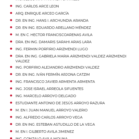
ING.
CARLOS
ARCE
LEON
ARQ.
ENRIQUE
ARCEO
GARCÍA
DR. EN ING.
HANS I.
ARCHUNDIA
ARANDA
DR. EN ING.
EDUARDO
ARELLANO
MÉNDEZ
M. EN C.
HECTOR FRANCISCO
ARENAS
AVILA
DRA. EN ING.
DAMARIS SARAHI
ARIAS
LARA
ING.
FERMIN PORFIRIO
ARIZMENDI
LUGO
DRA. EN ING.
GABRIELA MARIA ARIZMENDI VALDEZ
ARIZMENDI
VALDEZ
ING.
PORFIRIO ALEJANDRO
ARIZMENDI
VALDEZ
DR. EN ING.
IVÁN FERMÍN
ARJONA
CATZIM
ING.
FRANCISCO JAVIER
ARMENTA
ARMENTA
ING.
JOSE ISRAEL
ARREOLA
SIFUENTES
ING.
MARCELO
ARROYO
DELGADO
ESTUDIANTE
ANTONIO DE JESÚS
ARROYO
RAZURA
M. EN I.
JUAN MANUEL
ARROYO
VALERIO
ING.
ALFREDO CARLOS
ARROYO
VEGA
DR. EN ING.
ESTEBAN
ASTUDILLO
DE LA VEGA
M. EN I.
GILBERTO
AVILA
JIMENEZ
ING.
GONZALO
AVILA
MOLINA