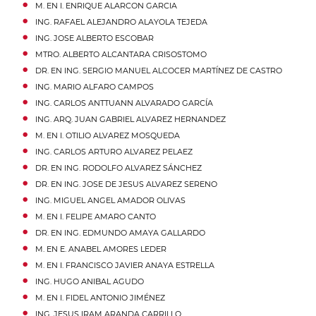
M. EN I.
ENRIQUE
ALARCON
GARCIA
ING.
RAFAEL ALEJANDRO
ALAYOLA
TEJEDA
ING.
JOSE
ALBERTO
ESCOBAR
MTRO.
ALBERTO
ALCANTARA
CRISOSTOMO
DR. EN ING.
SERGIO MANUEL
ALCOCER
MARTÍNEZ DE CASTRO
ING.
MARIO
ALFARO
CAMPOS
ING.
CARLOS ANTTUANN
ALVARADO
GARCÍA
ING. ARQ.
JUAN GABRIEL
ALVAREZ
HERNANDEZ
M. EN I.
OTILIO
ALVAREZ
MOSQUEDA
ING.
CARLOS ARTURO
ALVAREZ
PELAEZ
DR. EN ING.
RODOLFO
ALVAREZ
SÁNCHEZ
DR. EN ING.
JOSE DE JESUS
ALVAREZ
SERENO
ING.
MIGUEL ANGEL
AMADOR
OLIVAS
M. EN I.
FELIPE
AMARO
CANTO
DR. EN ING.
EDMUNDO
AMAYA
GALLARDO
M. EN E.
ANABEL
AMORES
LEDER
M. EN I.
FRANCISCO JAVIER
ANAYA
ESTRELLA
ING.
HUGO
ANIBAL
AGUDO
M. EN I.
FIDEL
ANTONIO
JIMÉNEZ
ING.
JESUS IRAM
ARANDA
CARRILLO