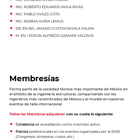
ING.
ROBERTO EDUARDO
AVILA
RIVAS
ING.
PABLO
AVILES
COTA
ING.
NORMA
AVIÑA
LEMUS
DR. EN ING.
AMADO GUSTAVO
AYALA
MILIAN
M. EN I.
EDSON ALFREDO
AZAMAR
VALDIVIA
Membresías
Forma parte de la sociedad técnica más importante de México en
el ámbito de la ingeniería estructural, compartiendo con los
ingenieros más renombrados de México y el mundo en nuestros
eventos de talla internacional.
Todos los Miembros adquieren
con su cuota lo siguiente:
Constancia
de acreditación como miembro activo.
Precios
preferenciales en los eventos organizados por la SMIE
(Congresos, simposios, cursos, etc.).