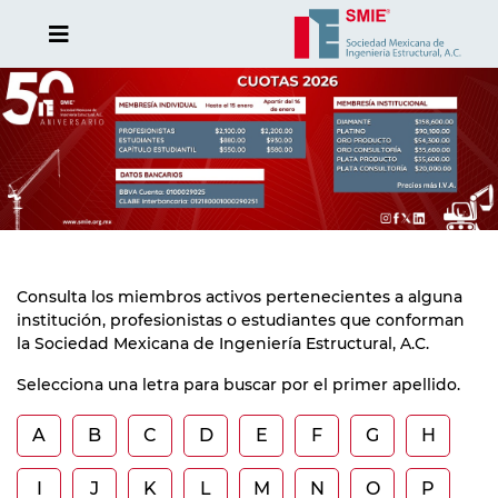
Consulta los miembros activos pertenecientes a alguna
institución, profesionistas o estudiantes que conforman
la Sociedad Mexicana de Ingeniería Estructural, A.C.
Selecciona una letra para buscar por el primer apellido.
A
B
C
D
E
F
G
H
I
J
K
L
M
N
O
P