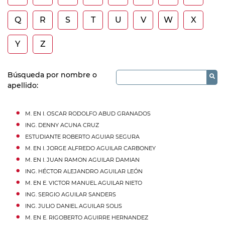
Q
R
S
T
U
V
W
X
Y
Z
Búsqueda por nombre o
apellido:
M. EN I.
OSCAR RODOLFO
ABUD
GRANADOS
ING.
DENNY
ACUNA
CRUZ
ESTUDIANTE
ROBERTO
AGUIAR
SEGURA
M. EN I.
JORGE ALFREDO
AGUILAR
CARBONEY
M. EN I.
JUAN RAMON
AGUILAR
DAMIAN
ING.
HÉCTOR ALEJANDRO
AGUILAR
LEÓN
M. EN E.
VICTOR MANUEL
AGUILAR
NIETO
ING.
SERGIO
AGUILAR
SANDERS
ING.
JULIO DANIEL
AGUILAR
SOLIS
M. EN E.
RIGOBERTO
AGUIRRE
HERNANDEZ