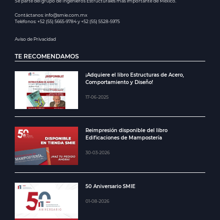
Se parte del grupo de Ingenieros Estructurales más importante de México.
Contáctanos: info@smie.com.mx
Teléfonos: +52 (55) 5665-9784 y +52 (55) 5528-5975
Aviso de Privacidad
TE RECOMENDAMOS
¡Adquiere el libro Estructuras de Acero,
Comportamiento y Diseño!
17-06-2025
Reimpresión disponible del libro
Edificaciones de Mampostería
30-03-2026
50 Aniversario SMIE
01-08-2026