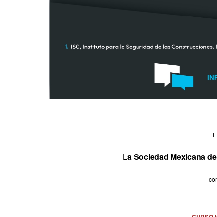
E
La Sociedad Mexicana de I
cor
CURSO In