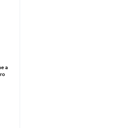
me a
ro