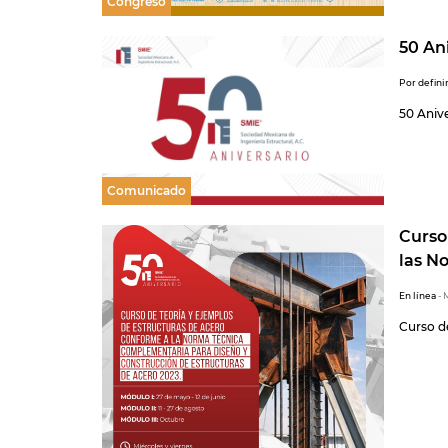
Congreso
50 An
Por defini
50 Aniv
Comunicado
Curso
las N
En línea
- 
Curso d