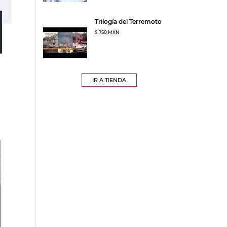
Trilogía del Terremoto
$ 750 MXN
IR A TIENDA