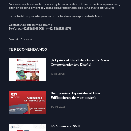
Asociación civil de carácter científico y técnico, sin fines de lucro, que busca promover y
difundir los conocimientos y tecnologías relacionadas con la ingeniería estructural.
Se parte del grupo de Ingenieros Estructurales más importante de México.
Contáctanos: info@smie.com.mx
Teléfonos: +52 (55) 5665-9784 y +52 (55) 5528-5975
Aviso de Privacidad
TE RECOMENDAMOS
¡Adquiere el libro Estructuras de Acero,
Comportamiento y Diseño!
17-06-2025
Reimpresión disponible del libro
Edificaciones de Mampostería
30-03-2026
50 Aniversario SMIE