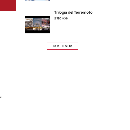
Trilogía del Terremoto
$ 750 MXN
IR A TIENDA
a