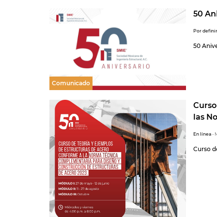
50 An
Por defini
50 Aniv
Comunicado
Curso
las N
En línea
- 
Curso d