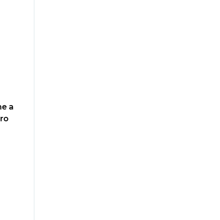
me a
ro