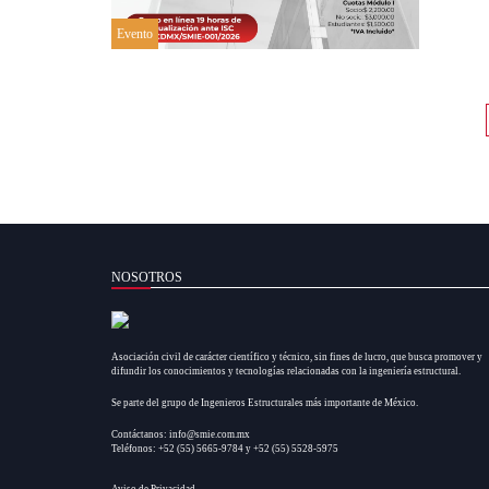
Evento
NOSOTROS
Asociación civil de carácter científico y técnico, sin fines de lucro, que busca promover y
difundir los conocimientos y tecnologías relacionadas con la ingeniería estructural.
Se parte del grupo de Ingenieros Estructurales más importante de México.
Contáctanos: info@smie.com.mx
Teléfonos: +52 (55) 5665-9784 y +52 (55) 5528-5975