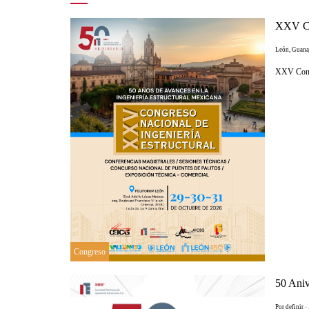
XXV Con
León, Guana
XXV Congr
Congreso
50 Ani
Por definir
-