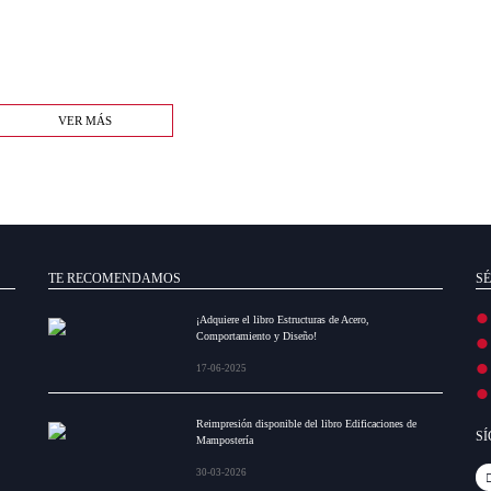
VER MÁS
TE RECOMENDAMOS
SÉ
¡Adquiere el libro Estructuras de Acero,
Comportamiento y Diseño!
17-06-2025
Reimpresión disponible del libro Edificaciones de
S
Mampostería
30-03-2026