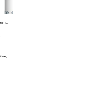
MIE, fue
s
Olvera,