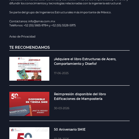
difundir los conocimientos y tecnologías relacionadas con la ingeniería estructural.
Se parte del grupo de Ingenieros Estructurales más importante de México.
Contáctanos: info@smie.com.mx
Teléfonos: +52 (55) 5665-9784 y +52 (55) 5528-5975
Aviso de Privacidad
TE RECOMENDAMOS
¡Adquiere el libro Estructuras de Acero,
Comportamiento y Diseño!
17-06-2025
Reimpresión disponible del libro
Edificaciones de Mampostería
30-03-2026
50 Aniversario SMIE
01-08-2026